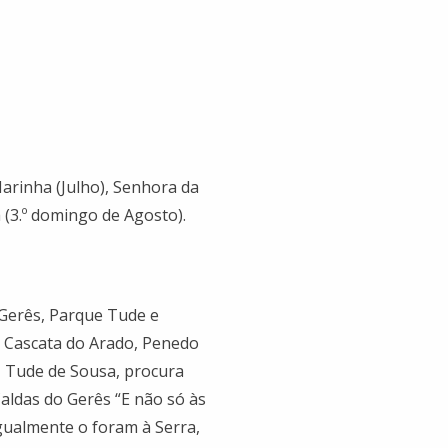
Marinha (Julho), Senhora da
 (3.º domingo de Agosto).
Gerês, Parque Tude e
, Cascata do Arado, Penedo
, Tude de Sousa, procura
Caldas do Gerês “E não só às
gualmente o foram à Serra,