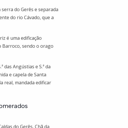
a serra do Gerês e separada
uente do rio Cávado, que a
riz é uma edificação
lo Barroco, sendo o orago
ª das Angústias e S.ª da
mida e capela de Santa
 real, mandada edificar
glomerados
Caldas do Gerês, Chã da