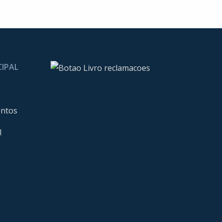
CIPAL
entos
l