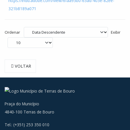
https://indd.adobe.com/view/6faa93b0-63ad-403e-82ee-
321b8189a071
Ordenar
Exibir
VOLTAR
Praça do Município
4840-100 Terras de Bouro
Tel.: (+351) 253 350 010