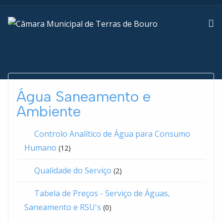
Água Saneamento e
Ambiente
Controlo Analítico de Água para Consumo
Humano
(12)
Qualidade do Serviço
(2)
Tabela de Preços - Serviço de Águas,
Saneamento e RSU's
(0)