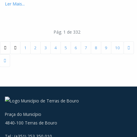
Ler Mais...
Pág. 1 de 332
1
2
3
4
5
6
7
8
9
10
Praça do Município
4840-100 Terras de Bouro
Tel.: (+351) 253 350 010