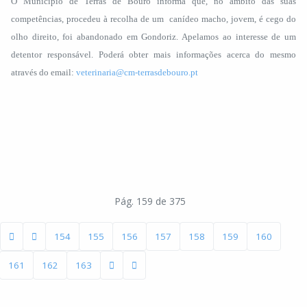
O Município de Terras de Bouro informa que, no âmbito das suas
competências, procedeu à recolha de um canídeo macho, jovem, é cego do
olho direito, foi abandonado em Gondoriz. Apelamos ao interesse de um
detentor responsável. Poderá obter mais informações acerca do mesmo
através do email:
veterinaria@cm-terrasdebouro.pt
Pág. 159 de 375
154
155
156
157
158
159
160
161
162
163