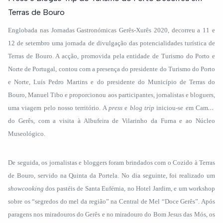
Terras de Bouro
Englobada nas Jornadas Gastronómicas Gerês-Xurês 2020, decorreu a 11 e
12 de setembro uma jornada de divulgação das potencialidades turística de
Terras de Bouro. A acção, promovida pela entidade de Turismo do Porto e
Norte de Portugal, contou com a presença do presidente do Turismo do Porto
e Norte, Luís Pedro Martins e do presidente do Município de Terras do
Bouro, Manuel Tibo e proporcionou aos participantes, jornalistas e bloguers,
uma viagem pelo nosso território. A
press
e
blog trip
iniciou-se em Campo
do Gerês, com a visita à Albufeira de Vilarinho da Furna e ao Núcleo
Museológico.
De seguida, os jornalistas e bloggers foram brindados com o Cozido à Terras
de Bouro, servido na Quinta da Portela. No dia seguinte, foi realizado um
showcooking
dos pastéis de Santa Eufémia, no Hotel Jardim, e um workshop
sobre os “segredos do mel da região” na Central de Mel “Doce Gerês”. Após
paragens nos miradouros do Gerês e no miradouro do Bom Jesus das Mós, os