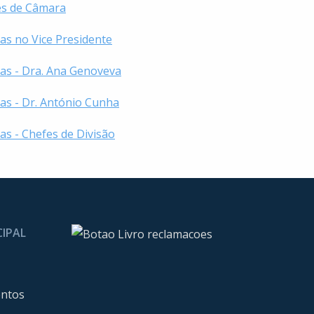
ões de Câmara
as no Vice Presidente
ias - Dra. Ana Genoveva
as - Dr. António Cunha
as - Chefes de Divisão
CIPAL
entos