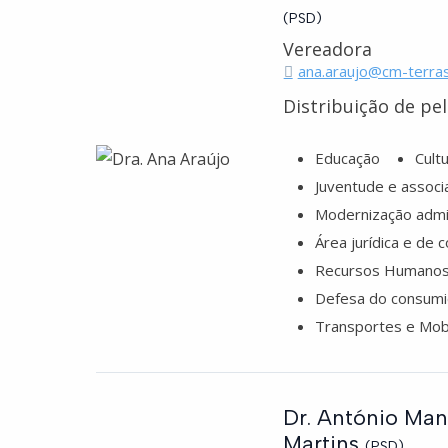
(PSD)
Vereadora
ana.araujo@cm-terra
Distribuição de pe
Educação
Cult
Juventude e associ
Modernização admin
Área jurídica e de 
Recursos Humano
Defesa do consumi
Transportes e Mob
Dr. António Ma
Martins
(PSD)