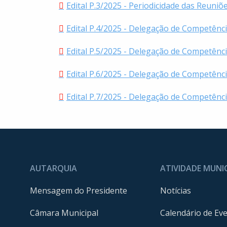
Edital P.3/2025 - Periodicidade das Reuni
Edital P.4/2025 - Delegação de Competênci
Edital P.5/2025 - Delegação de Competênc
Edital P.6/2025 - Delegação de Competênci
Edital P.7/2025 - Delegação de Competênci
AUTARQUIA
ATIVIDADE MUNI
Mensagem do Presidente
Notícias
Câmara Municipal
Calendário de Ev