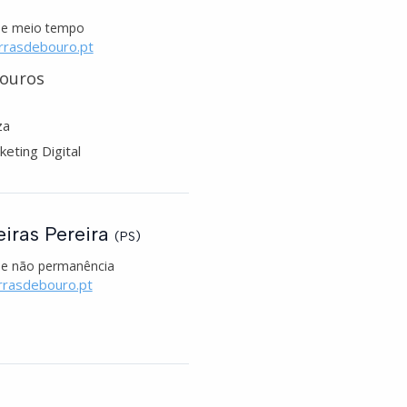
de meio tempo
rrasdebouro.pt
louros
za
eting Digital
iras Pereira
(PS)
e não permanência
rrasdebouro.pt