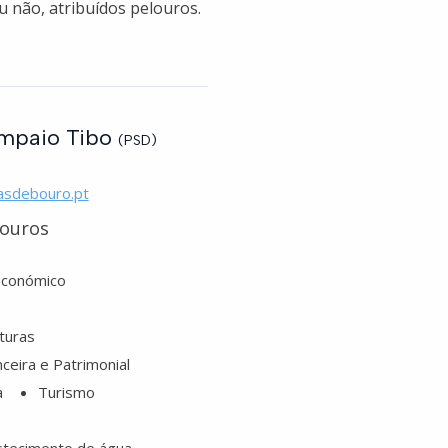
u não, atribuídos pelouros.
mpaio Tibo
(PSD)
asdebouro.pt
louros
Económico
turas
ceira e Patrimonial
a
Turismo