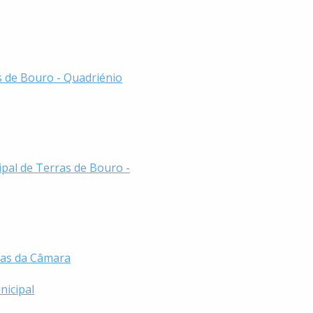
 de Bouro - Quadriénio
ipal de Terras de Bouro -
ias da Câmara
nicipal