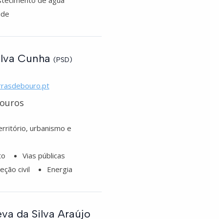
tecimento de água
úde
Silva Cunha
(PSD)
rrasdebouro.pt
louros
ritório, urbanismo e
to
Vias públicas
eção civil
Energia
va da Silva Araújo