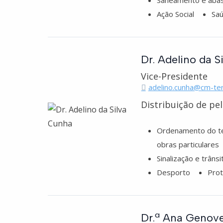
Saneamento e abas
Ação Social
Sa
Dr. Adelino da 
Vice-Presidente
adelino.cunha@cm-te
Distribuição de pe
Ordenamento do ter
obras particulares
Sinalização e trânsi
Desporto
Prot
Dr.ª Ana Genove