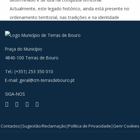
Actualmente, este legado histórico, ainda está presente no
ordenamento territorial, nas tradições e na identidade
cultural de Terras de Bouro.
Praça do Município
4840-100 Terras de Bouro
Tel.: (+351) 253 350 010
E-mail:
geral@cm-terrasdebouro.pt
SIGA-NOS
Facebook
Youtube
Instagram
RSS
Contactos
|
Sugestão/Reclamação
|
Política de Privacidade
|
Gerir Cookies