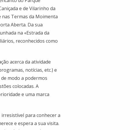
o encanto do Parque
aniçada e de Vilarinho da
 e nas Termas da Moimenta
 Porta Aberta. Da sua
munhada na «Estrada da
iliários, reconhecidos como
ção acerca da atividade
programas, notícias, etc.) e
os de modo a podermos
stões colocadas. A
prioridade e uma marca
irresistível para conhecer a
rece e espera a sua visita.