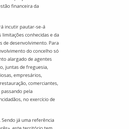
tão financeira da
á incutir pautar-se-á
 limitações conhecidas e da
es de desenvolvimento. Para
envolvimento do concelho só
nto alargado de agentes
o, juntas de freguesia,
giosas, empresários,
e restauração, comerciantes,
s, passando pela
cidadãos, no exercício de
. Sendo já uma referência
ês», este território tem