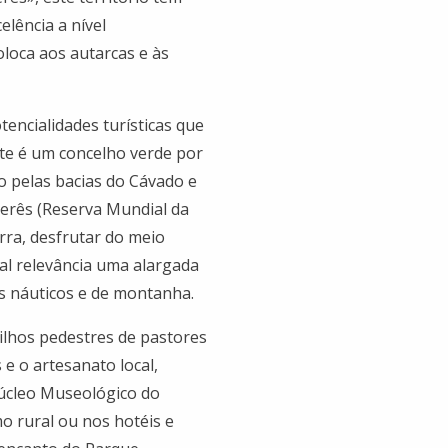
elência a nível
oloca aos autarcas e às
encialidades turísticas que
ste é um concelho verde por
do pelas bacias do Cávado e
erês (Reserva Mundial da
erra, desfrutar do meio
l relevância uma alargada
os náuticos e de montanha.
rilhos pedestres de pastores
 e o artesanato local,
Núcleo Museológico do
o rural ou nos hotéis e