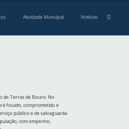
ços
Atividade Municipal
Notícias
ho de Terras de Bouro. No
tará focado, comprometido e
rviço público e de salvaguarda
população, com empenho,