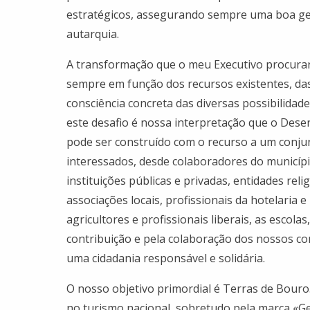
estratégicos, assegurando sempre uma boa ges
autarquia.
A transformação que o meu Executivo procurar
sempre em função dos recursos existentes, das
consciência concreta das diversas possibilidad
este desafio é nossa interpretação que o Des
pode ser construído com o recurso a um conju
interessados, desde colaboradores do municípi
instituições públicas e privadas, entidades reli
associações locais, profissionais da hotelaria 
agricultores e profissionais liberais, as escola
contribuição e pela colaboração dos nossos con
uma cidadania responsável e solidária.
O nosso objetivo primordial é Terras de Bouro
no turismo nacional, sobretudo pela marca «Ger