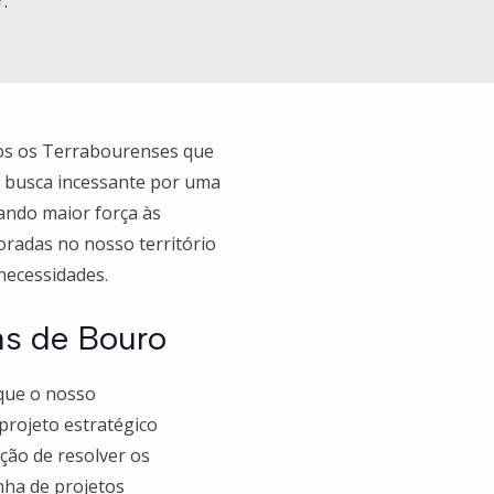
.
os os Terrabourenses que
a busca incessante por uma
ando maior força às
oradas no nosso território
necessidades.
as de Bouro
 que o nosso
rojeto estratégico
ção de resolver os
nha de projetos