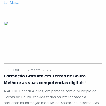
Ler Mais...
SOCIEDADE
17 março, 2026
𝗙𝗼𝗿𝗺𝗮𝗰̧𝗮̃𝗼 𝗚𝗿𝗮𝘁𝘂𝗶𝘁𝗮 𝗲𝗺 𝗧𝗲𝗿𝗿𝗮𝘀 𝗱𝗲 𝗕𝗼𝘂𝗿𝗼:
𝗠𝗲𝗹𝗵𝗼𝗿𝗲 𝗮𝘀 𝘀𝘂𝗮𝘀 𝗰𝗼𝗺𝗽𝗲𝘁𝗲̂𝗻𝗰𝗶𝗮𝘀 𝗱𝗶𝗴𝗶𝘁𝗮𝗶𝘀!
A ADERE Peneda-Gerês, em parceria com o Município de
Terras de Bouro, convida todos os interessados a
participar na formação modular de Aplicações Informáticas