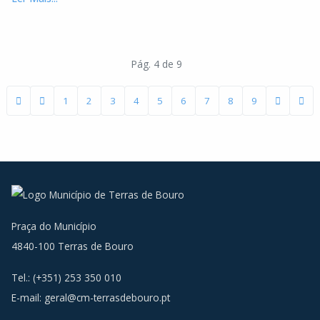
Pág. 4 de 9
1
2
3
4
5
6
7
8
9
Praça do Município
4840-100 Terras de Bouro
Tel.: (+351) 253 350 010
E-mail:
geral@cm-terrasdebouro.pt