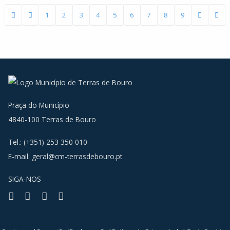
1
2
3
4
5
6
7
8
9
Praça do Município
4840-100 Terras de Bouro
Tel.: (+351) 253 350 010
E-mail:
geral@cm-terrasdebouro.pt
SIGA-NOS
Facebook
Youtube
Instagram
RSS