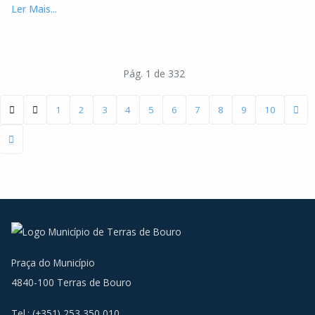
Ler Mais...
Pág. 1 de 332
1
2
3
4
5
6
7
8
9
10
Praça do Município
4840-100 Terras de Bouro
Tel.: (+351) 253 350 010